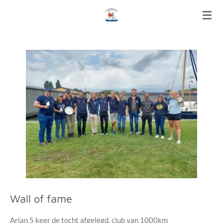
Ga
direct
naar
de
hoofdinhoud
Wall of fame
Arjan 5 keer de tocht afgelegd, club van 1000km